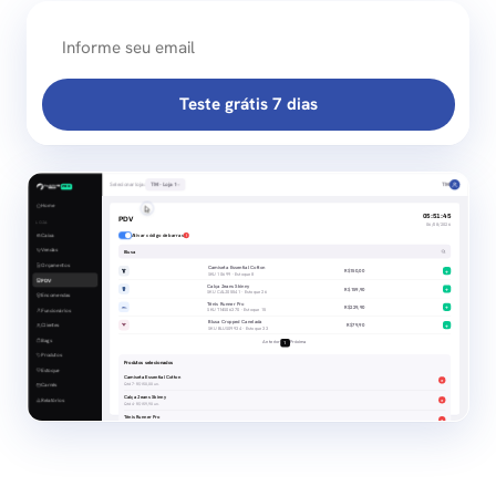
Teste grátis 7 dias
Selecionar loja:
TM - Loja 1
TM
PRO
Home
05:51:46
PDV
LOJA
06/08/2026
Caixa
Ativar código de barras
Vendas
Blusa Cropped
Orçamentos
Camiseta Essential Cotton
+
R$150,00
SKU 10699 · Estoque 8
PDV
Calça Jeans Skinny
+
R$159,90
SKU CALJ05541 · Estoque 26
Encomendas
Tênis Runner Pro
+
R$229,90
Funcionários
SKU TNIS06370 · Estoque 15
Blusa Cropped Canelada
Clientes
+
R$79,90
SKU BLUS09934 · Estoque 33
Bags
Anterior
Próxima
1
Produtos
Produtos selecionados
Estoque
Camiseta Essential Cotton
×
Carnês
Qtd 7 · R$150,00 un.
Calça Jeans Skinny
Relatórios
×
Qtd 4 · R$159,90 un.
Tênis Runner Pro
×
Qtd 2 · R$229,90 un.
13
Total de produtos
R$ 2.149,40
Próximo passo