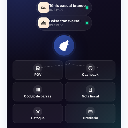
Tênis casual branco
👟
R$ 319,00
Bolsa transversal
👜
R$ 179,00
PDV
Cashback
Código de barras
Nota fiscal
Estoque
Crediário