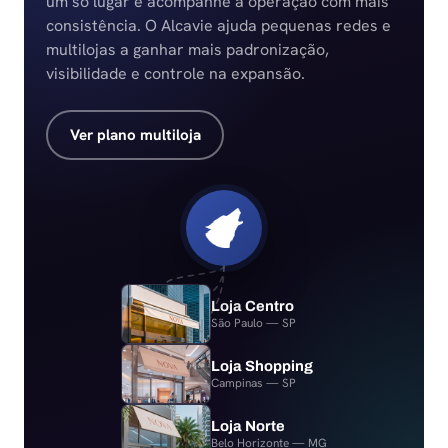
um só lugar e acompanhe a operação com mais
consistência. O Alcavie ajuda pequenas redes e
multilojas a ganhar mais padronização,
visibilidade e controle na expansão.
Ver plano multiloja
Loja Centro
São Paulo — SP
Loja Shopping
Campinas — SP
Loja Norte
Belo Horizonte — MG