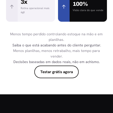
3x
100%
↑
↑
Rotina operacional mais
Visão clara do que vende
ágil
Menos tempo perdido controlando estoque na mão e em
planilhas.
Saiba o que está acabando antes do cliente perguntar.
Menos planilhas, menos retrabalho, mais tempo para
vender.
Decisões baseadas em dados reais, não em achismo.
Testar grátis agora