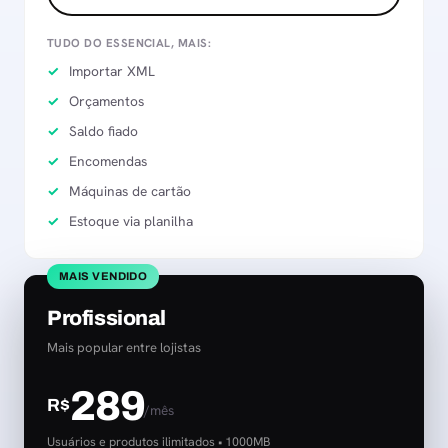
TUDO DO ESSENCIAL, MAIS:
Importar XML
Orçamentos
Saldo fiado
Encomendas
Máquinas de cartão
Estoque via planilha
MAIS VENDIDO
Profissional
Mais popular entre lojistas
289
R$
/mês
Usuários e produtos ilimitados • 1000MB