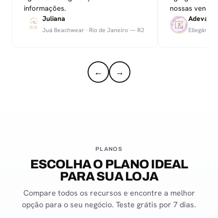
informações.
nossas vendas
Juliana
Adevand
Juá Beachwear · Rio de Janeiro — RJ
Ellegância
←
→
PLANOS
ESCOLHA O PLANO IDEAL
PARA SUA LOJA
Compare todos os recursos e encontre a melhor
opção para o seu negócio. Teste grátis por 7 dias.