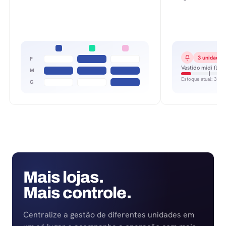
3 unidades
P
Vestido midi flora
M
Estoque atual: 3
G
Mais lojas.
Mais controle.
Centralize a gestão de diferentes unidades em